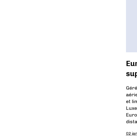
Eur
su
Géré
aéri
et l
Luxe
Euro
dist
02 ja