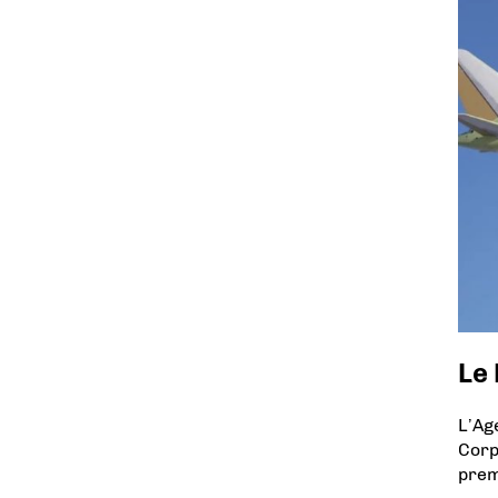
Le 
L’Ag
Corp
prem