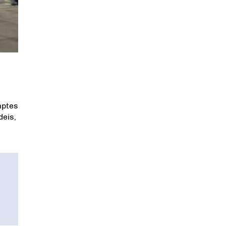
mptes
deis,