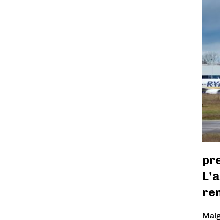
pr
L’a
re
Malg