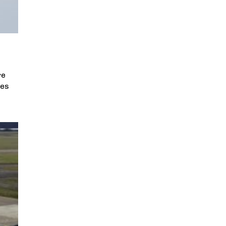
re
ées