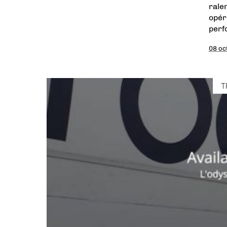
rale
opér
perf
08 oc
T