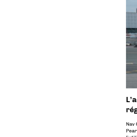
L’a
rég
Nav 
Pear