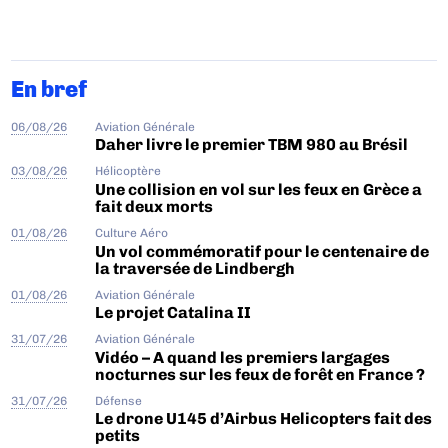
En bref
06/08/26
Aviation Générale
Daher livre le premier TBM 980 au Brésil
03/08/26
Hélicoptère
Une collision en vol sur les feux en Grèce a
fait deux morts
01/08/26
Culture Aéro
Un vol commémoratif pour le centenaire de
la traversée de Lindbergh
01/08/26
Aviation Générale
Le projet Catalina II
31/07/26
Aviation Générale
Vidéo – A quand les premiers largages
nocturnes sur les feux de forêt en France ?
31/07/26
Défense
Le drone U145 d’Airbus Helicopters fait des
petits