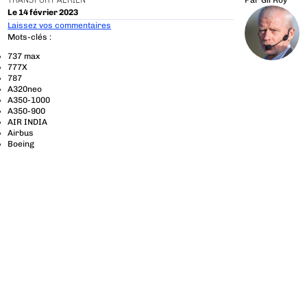
TRANSPORT AÉRIEN
Par
Gil Roy
Le 14 février 2023
Laissez vos commentaires
Mots-clés :
737 max
777X
787
A320neo
A350-1000
A350-900
AIR INDIA
Airbus
Boeing