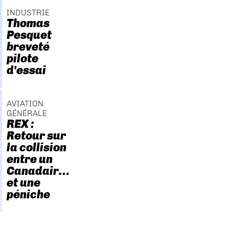
INDUSTRIE
Thomas
Pesquet
breveté
pilote
d'essai
AVIATION
GÉNÉRALE
REX :
Retour sur
la collision
entre un
Canadair…
et une
péniche