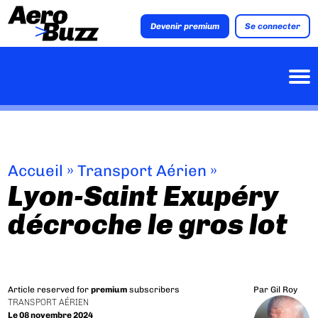
Devenir premium
Se connecter
Accueil
»
Transport Aérien
»
Lyon-Saint Exupéry
décroche le gros lot
Article reserved for
premium
subscribers
Par
Gil Roy
TRANSPORT AÉRIEN
Le 08 novembre 2024