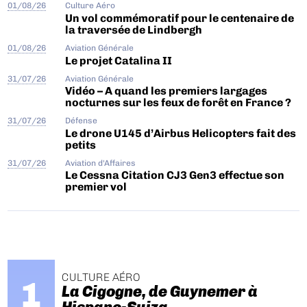
01/08/26
Culture Aéro
Un vol commémoratif pour le centenaire de
la traversée de Lindbergh
01/08/26
Aviation Générale
Le projet Catalina II
31/07/26
Aviation Générale
Vidéo – A quand les premiers largages
nocturnes sur les feux de forêt en France ?
31/07/26
Défense
Le drone U145 d’Airbus Helicopters fait des
petits
31/07/26
Aviation d'Affaires
Le Cessna Citation CJ3 Gen3 effectue son
premier vol
CULTURE AÉRO
La Cigogne, de Guynemer à