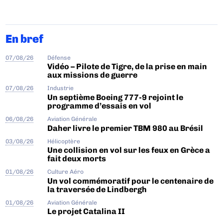
En bref
07/08/26
Défense
Vidéo – Pilote de Tigre, de la prise en main
aux missions de guerre
07/08/26
Industrie
Un septième Boeing 777-9 rejoint le
programme d’essais en vol
06/08/26
Aviation Générale
Daher livre le premier TBM 980 au Brésil
03/08/26
Hélicoptère
Une collision en vol sur les feux en Grèce a
fait deux morts
01/08/26
Culture Aéro
Un vol commémoratif pour le centenaire de
la traversée de Lindbergh
01/08/26
Aviation Générale
Le projet Catalina II