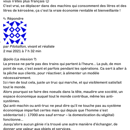
vous n’êtes plus français 😉
C’est vrai, se déplacer dans des machins qui consomment des litres et des
litres de kérosène, ça c’est la vraie économie rentable et bienveillante !
⮑
Répondre
par
Pilotaillon, vivant et réaliste
2 mai 2021 à 7 h 32 min
@polo (La mission ?)
La presse ne parle pas des trains qui partent à l’heure… La pub, de mon
point de vue, c’est avant et parfois pendant les opérations. Ca sert à aller à
la pêche aux clients, pour réactiver, à alimenter un modèle
nécessairement.
Ici rien de tout cela, juste un truc qui marche, et qui visiblement satisfait
tout le monde.
Alors pourquoi se faire des noeuds dans la tête, maudire une société, un
espace économique auquel tout le monde contribue, même les anti-
systèmes.
Qui anti-machin ou anti-truc ne peut dire qu’il ne touche pas au système
économique imparfait certes mais qui depuis que l’homme s’est
sédentarisé (- 17000 ans sauf erreur – la domestication du végétal)
fonctionne…
Jusqu’alors aucun génie n’a trouvé une autre manière d’échanger, de
donner une valeur aux objets et services.