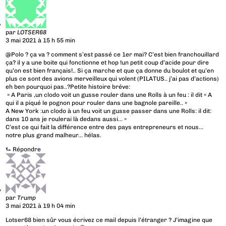
par
LOTSER68
3 mai 2021 à 15 h 55 min
@Polo ? ça va ? comment s’est passé ce 1er mai? C’est bien franchouillard
ça? il y a une boite qui fonctionne et hop !un petit coup d’acide pour dire
qu’on est bien français!.. Si ça marche et que ça donne du boulot et qu’en
plus ce sont des avions merveilleux qui volent (PILATUS.. j’ai pas d’actions)
eh ben pourquoi pas..?Petite histoire bréve:
» A Paris ,un clodo voit un gusse rouler dans une Rolls à un feu : il dit « A
qui il a piqué le pognon pour rouler dans une bagnole pareille.. »
A New York :un clodo à un feu voit un gusse passer dans une Rolls: il dit:
dans 10 ans je roulerai là dedans aussi… »
C’est ce qui fait la différence entre des pays entrepreneurs et nous…
notre plus grand malheur… hélas.
⮑
Répondre
par
Trump
3 mai 2021 à 19 h 04 min
Lotser68 bien sûr vous écrivez ce mail depuis l’étranger ? J’imagine que