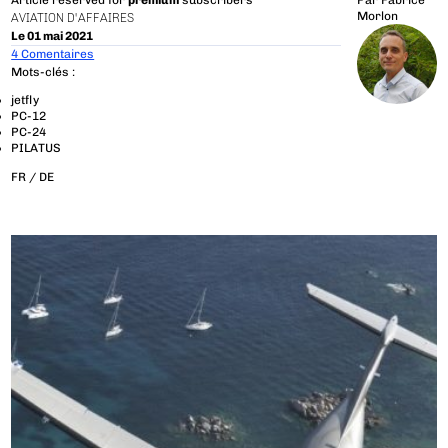
Article reserved for
premium
subscribers
Par
Fabrice
Morlon
AVIATION D'AFFAIRES
Le 01 mai 2021
4 Comentaires
Mots-clés :
jetfly
PC-12
PC-24
PILATUS
FR /
DE