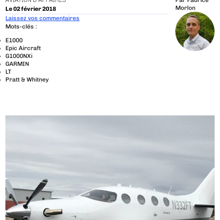
AVIATION D'AFFAIRES
Par
Fabrice
Morlon
Le 02 février 2018
Laissez vos commentaires
Mots-clés :
E1000
Epic Aircraft
G1000NXi
GARMIN
LT
Pratt & Whitney