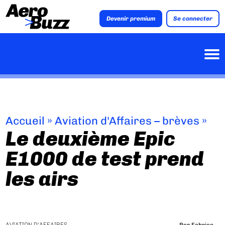
Devenir premium
Se connecter
Accueil
»
Aviation d'Affaires – brèves
»
Le deuxième Epic
E1000 de test prend
les airs