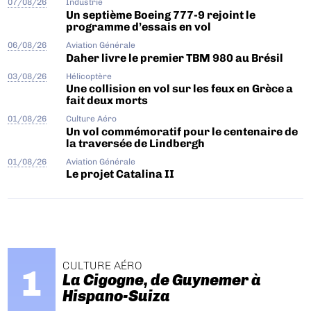
07/08/26
Industrie
Un septième Boeing 777-9 rejoint le
programme d’essais en vol
06/08/26
Aviation Générale
Daher livre le premier TBM 980 au Brésil
03/08/26
Hélicoptère
Une collision en vol sur les feux en Grèce a
fait deux morts
01/08/26
Culture Aéro
Un vol commémoratif pour le centenaire de
la traversée de Lindbergh
01/08/26
Aviation Générale
Le projet Catalina II
CULTURE AÉRO
La Cigogne, de Guynemer à
Hispano-Suiza