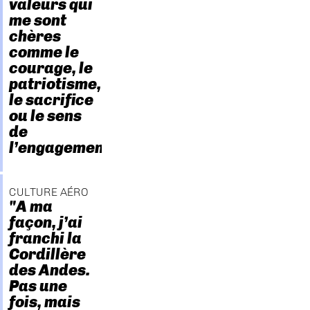
valeurs qui
me sont
chères
comme le
courage, le
patriotisme,
le sacrifice
ou le sens
de
l’engagement."
CULTURE AÉRO
"A ma
façon, j’ai
franchi la
Cordillère
des Andes.
Pas une
fois, mais