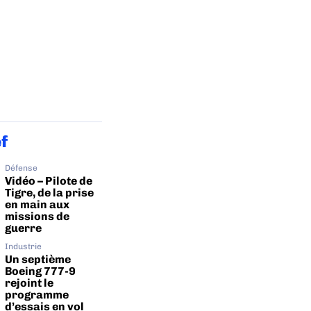
ef
Défense
Vidéo – Pilote de
Tigre, de la prise
en main aux
missions de
guerre
Industrie
Un septième
Boeing 777-9
rejoint le
programme
d’essais en vol