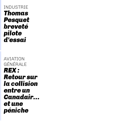
INDUSTRIE
Thomas
Pesquet
breveté
pilote
d'essai
AVIATION
GÉNÉRALE
REX :
Retour sur
la collision
entre un
Canadair…
et une
péniche