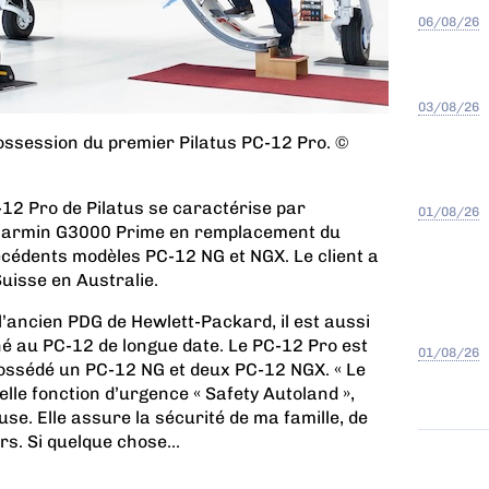
06/08/26
03/08/26
 possession du premier Pilatus PC-12 Pro. ©
12 Pro de Pilatus se caractérise par
01/08/26
ue Garmin G3000 Prime en remplacement du
cédents modèles PC-12 NG et NGX. Le client a
uisse en Australie.
’ancien PDG de Hewlett-Packard, il est aussi
ché au PC-12 de longue date. Le PC-12 Pro est
01/08/26
possédé un PC-12 NG et deux PC-12 NGX. « Le
lle fonction d’urgence « Safety Autoland »,
se. Elle assure la sécurité de ma famille, de
s. Si quelque chose...