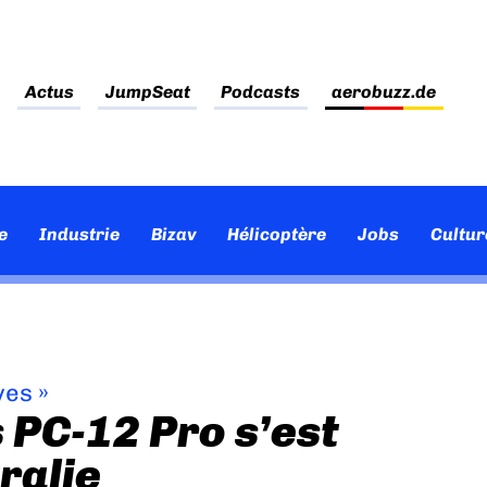
Actus
JumpSeat
Podcasts
aerobuzz.de
e
Industrie
Bizav
Hélicoptère
Jobs
Cultur
ves
»
 PC-12 Pro s’est
ralie