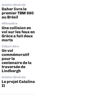
Aviation Générale
Daher livre le
premier TBM 980
au Brésil
Hélicoptère
Une collision en
vol sur les feux en
Grèce a fait deux
morts
Culture Aéro
Un vol
commémoratif
pour le
centenaire de la
traversée de
Lindbergh
Aviation Générale
Le projet Catalina
II