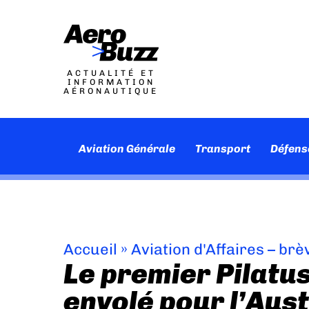
ACTUALITÉ ET
INFORMATION
AÉRONAUTIQUE
Aviation Générale
Transport
Défens
Accueil
»
Aviation d'Affaires – brè
Le premier Pilatus
envolé pour l’Aust