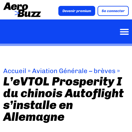
Devenir premium
Se connecter
Accueil
»
Aviation Générale – brèves
»
L’eVTOL Prosperity I
du chinois Autoflight
s’installe en
Allemagne