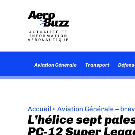
ACTUALITÉ ET
INFORMATION
AÉRONAUTIQUE
Aviation Générale
Transport
Défens
Accueil
»
Aviation Générale – brè
L’hélice sept pale
PC-12 Super Lega