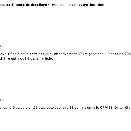
nt), ou distance de decollage? (avec ou sans passage des 15m)
in
ive! Désolé pour cette coquille : effectivement 323 m ça fait peu! C’est bien 728
chiffre est modifié dans l’article.
in
Attendons 9 pales bientôt, puis pourquoi pas 36 comme dans le CFM 56. On arrête