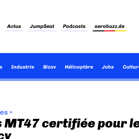
Actus
JumpSeat
Podcasts
aerobuzz.de
e
Industrie
Bizav
Hélicoptère
Jobs
Cultur
ves
»
s MT47 certifiée pour l
cy