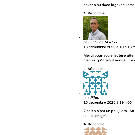
course au decollage (rouleme
⮑
Répondre
par
Fabrice Morlon
16 décembre 2020 à 10 h 13 m
Merci pour votre lecture attent
mètres qu’il fallait écrire… Le 
⮑
Répondre
par
Pifou
15 décembre 2020 à 19 h 05 m
7 pales c’est un peu juste.. 
pas le progrès.
⮑
Répondre