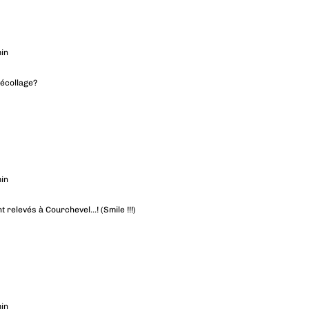
in
décollage?
in
 relevés à Courchevel…! (Smile !!!)
in