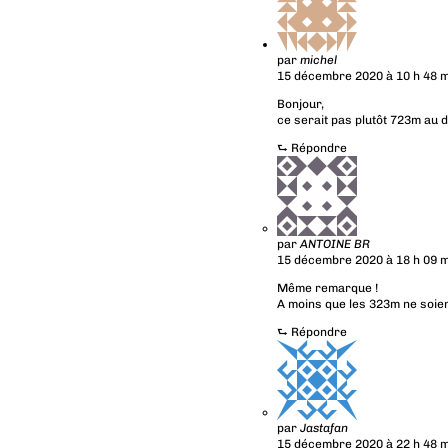
par
michel
15 décembre 2020 à 10 h 48 m
Bonjour,
ce serait pas plutôt 723m au 
⮑
Répondre
par
ANTOINE BR
15 décembre 2020 à 18 h 09 m
Même remarque !
A moins que les 323m ne soient
⮑
Répondre
par
Jastafan
15 décembre 2020 à 22 h 48 m