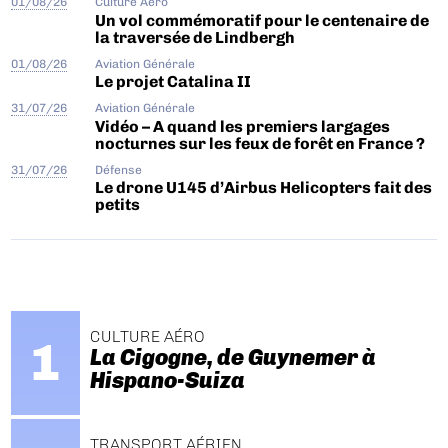
01/08/26
Culture Aéro
Un vol commémoratif pour le centenaire de
la traversée de Lindbergh
01/08/26
Aviation Générale
Le projet Catalina II
31/07/26
Aviation Générale
Vidéo – A quand les premiers largages
nocturnes sur les feux de forêt en France ?
31/07/26
Défense
Le drone U145 d’Airbus Helicopters fait des
petits
CULTURE AÉRO
La Cigogne, de Guynemer à
Hispano-Suiza
TRANSPORT AÉRIEN