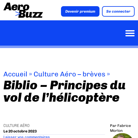
Devenir premium
Se connecter
Accueil
»
Culture Aéro – brèves
»
Biblio – Principes du
vol de l’hélicoptère
CULTURE AÉRO
Par
Fabrice
Morlon
Le 20 octobre 2023
Laissez vos commentaires