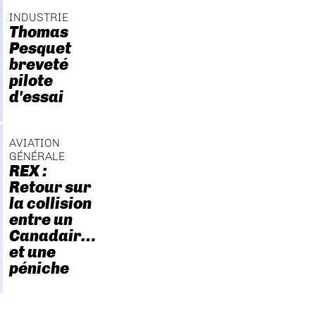
INDUSTRIE
Thomas
Pesquet
breveté
pilote
d'essai
AVIATION
GÉNÉRALE
REX :
Retour sur
la collision
entre un
Canadair…
et une
péniche