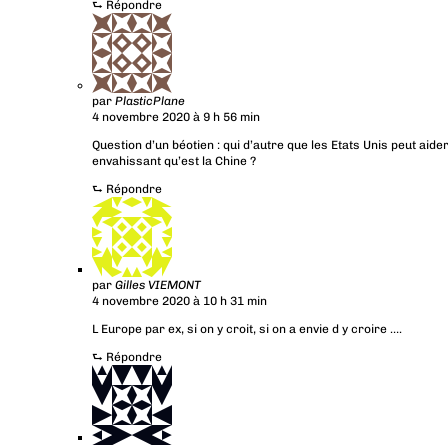
⮑
Répondre
par
PlasticPlane
4 novembre 2020 à 9 h 56 min
Question d’un béotien : qui d’autre que les Etats Unis peut aide
envahissant qu’est la Chine ?
⮑
Répondre
par
Gilles VIEMONT
4 novembre 2020 à 10 h 31 min
L Europe par ex, si on y croit, si on a envie d y croire ….
⮑
Répondre