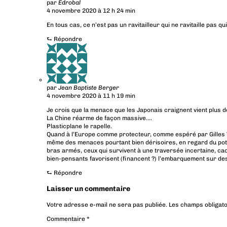
par
Edrobal
4 novembre 2020 à 12 h 24 min
En tous cas, ce n’est pas un ravitailleur qui ne ravitaille pas qu
⮑
Répondre
par
Jean Baptiste Berger
4 novembre 2020 à 11 h 19 min
Je crois que la menace que les Japonais craignent vient plus d
La Chine réarme de façon massive….
Plasticplane le rapelle.
Quand à l’Europe comme protecteur, comme espéré par Gilles Vie
même des menaces pourtant bien dérisoires, en regard du potent
bras armés, ceux qui survivent à une traversée incertaine, c
bien-pensants favorisent (financent ?) l’embarquement sur d
⮑
Répondre
Laisser un commentaire
Votre adresse e-mail ne sera pas publiée.
Les champs obligato
Commentaire
*