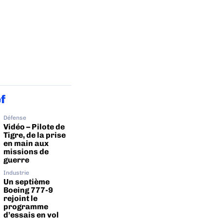
ef
Défense
Vidéo – Pilote de
Tigre, de la prise
en main aux
missions de
guerre
Industrie
Un septième
Boeing 777-9
rejoint le
programme
d’essais en vol