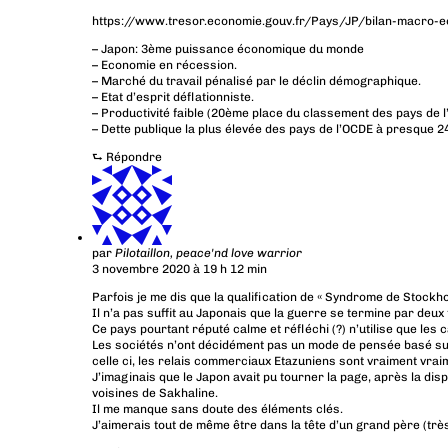
https://www.tresor.economie.gouv.fr/Pays/JP/bilan-macro-
– Japon: 3ème puissance économique du monde
– Economie en récession.
– Marché du travail pénalisé par le déclin démographique.
– Etat d’esprit déflationniste.
– Productivité faible (20ème place du classement des pays de 
– Dette publique la plus élevée des pays de l’OCDE à presque 2
⮑
Répondre
par
Pilotaillon, peace'nd love warrior
3 novembre 2020 à 19 h 12 min
Parfois je me dis que la qualification de « Syndrome de Stockh
Il n’a pas suffit au Japonais que la guerre se termine par deu
Ce pays pourtant réputé calme et réfléchi (?) n’utilise que les
Les sociétés n’ont décidément pas un mode de pensée basé sur l
celle ci, les relais commerciaux Etazuniens sont vraiment vrai
J’imaginais que le Japon avait pu tourner la page, après la dis
voisines de Sakhaline.
Il me manque sans doute des éléments clés.
J’aimerais tout de même être dans la tête d’un grand père (trè