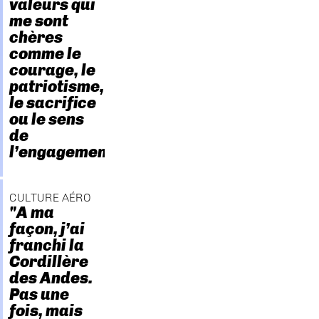
valeurs qui
me sont
chères
comme le
courage, le
patriotisme,
le sacrifice
ou le sens
de
l’engagement."
CULTURE AÉRO
"A ma
façon, j’ai
franchi la
Cordillère
des Andes.
Pas une
fois, mais