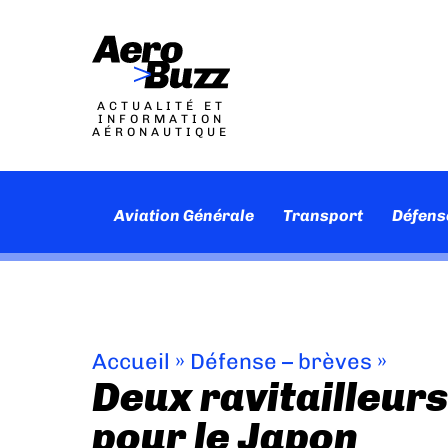
ACTUALITÉ ET
INFORMATION
AÉRONAUTIQUE
Aviation Générale
Transport
Défens
Accueil
»
Défense – brèves
»
Deux ravitailleurs
pour le Japon