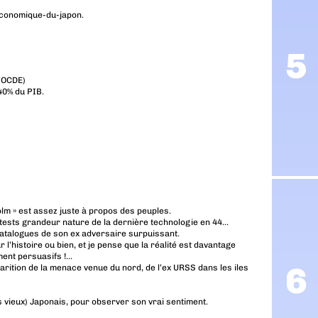
economique-du-japon
.
l’OCDE)
40% du PIB.
olm » est assez juste à propos des peuples.
x tests grandeur nature de la dernière technologie en 44…
 catalogues de son ex adversaire surpuissant.
’histoire ou bien, et je pense que la réalité est davantage
ment persuasifs !…
parition de la menace venue du nord, de l’ex URSS dans les iles
s vieux) Japonais, pour observer son vrai sentiment.