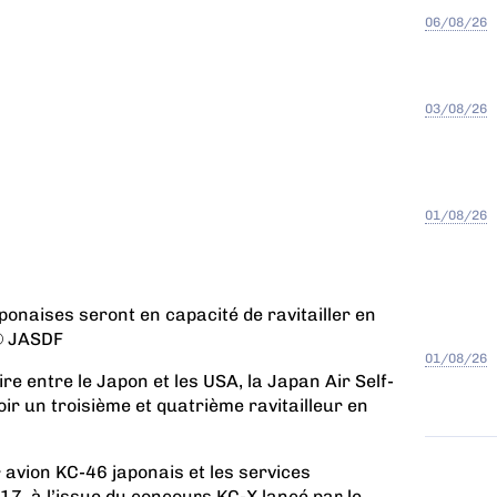
06/08/26
03/08/26
01/08/26
onaises seront en capacité de ravitailler en
 © JASDF
01/08/26
ire entre le Japon et les USA, la Japan Air Self-
r un troisième et quatrième ravitailleur en
r avion KC-46 japonais et les services
17, à l’issue du concours KC-X lancé par le