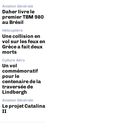
Aviation Générale
Daher livre le
premier TBM 980
au Brésil
Hélicoptère
Une collision en
vol sur les feux en
Grèce a fait deux
morts
Culture Aéro
Un vol
commémoratif
pour le
centenaire de la
traversée de
Lindbergh
Aviation Générale
Le projet Catalina
II