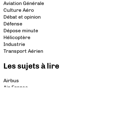
Aviation Générale
Culture Aéro
Débat et opinion
Défense
Dépose minute
Hélicoptère
Industrie
Transport Aérien
Les sujets à lire
Airbus
Air France
Bibliographie
Boeing
Crash
Drones
Rafale
© 2026 Copyright Aerobuzz.