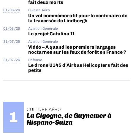
fait deux morts
01/08/26
Culture Aéro
Un vol commémoratif pour le centenaire de
la traversée de Lindbergh
01/08/26
Aviation Générale
Le projet Catalina II
31/07/26
Aviation Générale
Vidéo – A quand les premiers largages
nocturnes sur les feux de forêt en France ?
31/07/26
Défense
Le drone U145 d’Airbus Helicopters fait des
petits
CULTURE AÉRO
La Cigogne, de Guynemer à
Hispano-Suiza