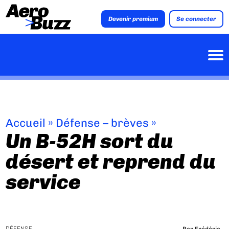
Devenir premium
Se connecter
Accueil
»
Défense – brèves
»
Un B-52H sort du
désert et reprend du
service