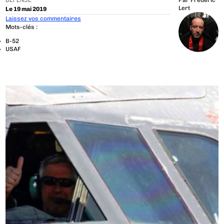
DÉFENSE
Par
Frédéric
Lert
Le 19 mai 2019
Laissez vos commentaires
Mots-clés :
B-52
USAF