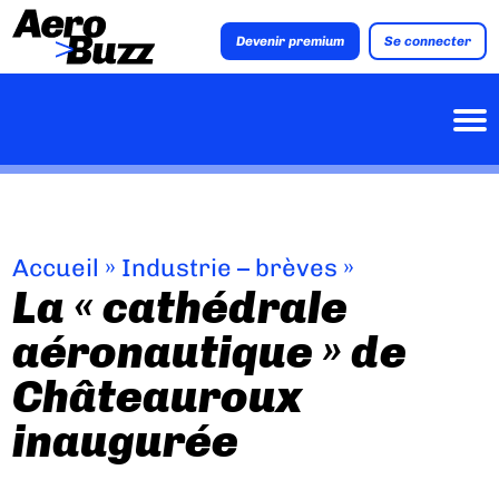
Devenir premium
Se connecter
Accueil
»
Industrie – brèves
»
La « cathédrale
aéronautique » de
Châteauroux
inaugurée