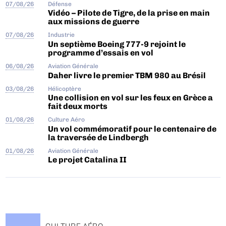
07/08/26
Défense
Vidéo – Pilote de Tigre, de la prise en main
aux missions de guerre
07/08/26
Industrie
Un septième Boeing 777-9 rejoint le
programme d’essais en vol
06/08/26
Aviation Générale
Daher livre le premier TBM 980 au Brésil
03/08/26
Hélicoptère
Une collision en vol sur les feux en Grèce a
fait deux morts
01/08/26
Culture Aéro
Un vol commémoratif pour le centenaire de
la traversée de Lindbergh
01/08/26
Aviation Générale
Le projet Catalina II