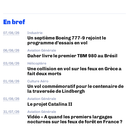
En bref
07/08/26
Industrie
Un septième Boeing 777-9 rejoint le
programme d’essais en vol
06/08/26
Aviation Générale
Daher livre le premier TBM 980 au Brésil
03/08/26
Hélicoptère
Une collision en vol sur les feux en Grèce a
fait deux morts
01/08/26
Culture Aéro
Un vol commémoratif pour le centenaire de
la traversée de Lindbergh
01/08/26
Aviation Générale
Le projet Catalina II
31/07/26
Aviation Générale
Vidéo – A quand les premiers largages
nocturnes sur les feux de forêt en France ?