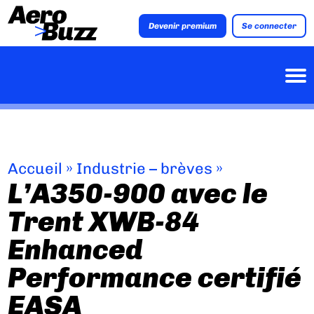
Devenir premium
Se connecter
Accueil
»
Industrie – brèves
»
L’A350-900 avec le
Trent XWB-84
Enhanced
Performance certifié
EASA