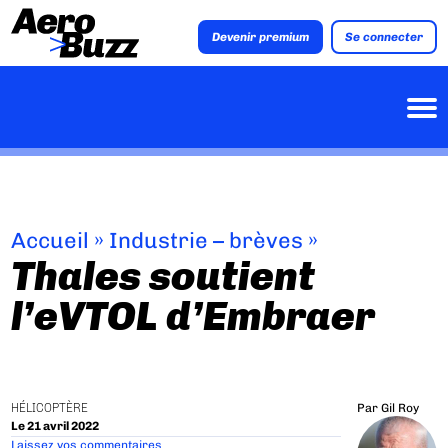
Devenir premium
Se connecter
Accueil
»
Industrie – brèves
»
Thales soutient
l’eVTOL d’Embraer
HÉLICOPTÈRE
Par
Gil Roy
Le 21 avril 2022
Laissez vos commentaires