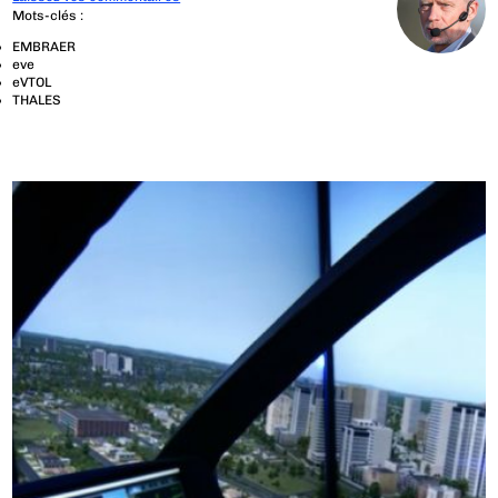
Mots-clés :
EMBRAER
eve
eVTOL
THALES