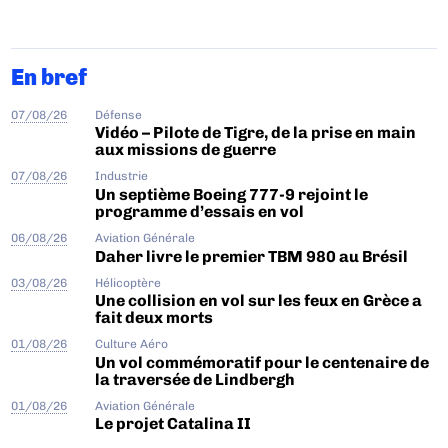
En bref
07/08/26
Défense
Vidéo – Pilote de Tigre, de la prise en main
aux missions de guerre
07/08/26
Industrie
Un septième Boeing 777-9 rejoint le
programme d’essais en vol
06/08/26
Aviation Générale
Daher livre le premier TBM 980 au Brésil
03/08/26
Hélicoptère
Une collision en vol sur les feux en Grèce a
fait deux morts
01/08/26
Culture Aéro
Un vol commémoratif pour le centenaire de
la traversée de Lindbergh
01/08/26
Aviation Générale
Le projet Catalina II