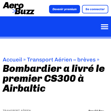
Devenir premium
Se connecter
Accueil
»
Transport Aérien – brèves
»
Bombardier a livré le
premier CS300 à
Airbaltic