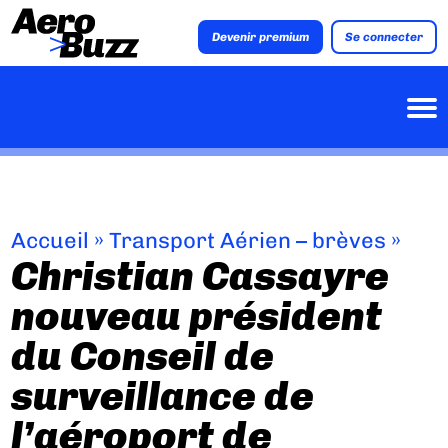
Devenir premium
Se connecter
Accueil
»
Transport Aérien – brèves
»
Christian Cassayre
nouveau président
du Conseil de
surveillance de
l’aéroport de