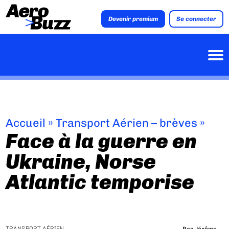
Devenir premium
Se connecter
Accueil
»
Transport Aérien – brèves
»
Face à la guerre en
Ukraine, Norse
Atlantic temporise