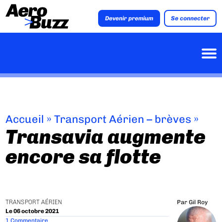
Devenir premium
Se connecter
Accueil
»
Transport Aérien – brèves
»
Transavia augmente
encore sa flotte
TRANSPORT AÉRIEN
Par
Gil Roy
Le 06 octobre 2021
1 Commentaire