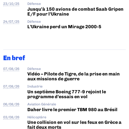
23/10/25
Défense
Jusqu’à 150 avions de combat Saab Gripen
E/F pour l’Ukraine
24/07/25
Défense
L’Ukraine perd un Mirage 2000-5
En bref
07/08/26
Défense
Vidéo – Pilote de Tigre, de la prise en main
aux missions de guerre
07/08/26
Industrie
Un septième Boeing 777-9 rejoint le
programme d’essais en vol
06/08/26
Aviation Générale
Daher livre le premier TBM 980 au Brésil
03/08/26
Hélicoptère
Une collision en vol sur les feux en Grèce a
fait deux morts