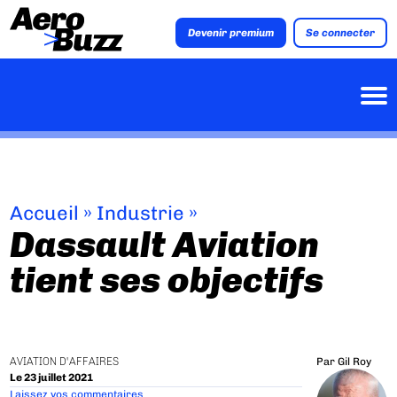
Devenir premium
Se connecter
Accueil
»
Industrie
»
Dassault Aviation
tient ses objectifs
AVIATION D'AFFAIRES
Par
Gil Roy
Le 23 juillet 2021
Laissez vos commentaires