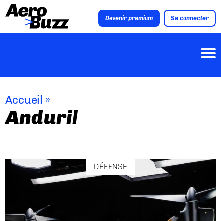
Devenir premium
Se connecter
Accueil
»
Anduril
DÉFENSE