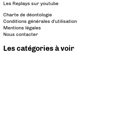
Les Replays
sur youtube
Charte de déontologie
Conditions générales d'utilisation
Mentions légales
Nous contacter
Les catégories à voir
Aviation d’Affaires
Aviation Générale
Culture Aéro
Débat et opinion
Défense
Dépose minute
Hélicoptère
Industrie
Transport Aérien
Les sujets à lire