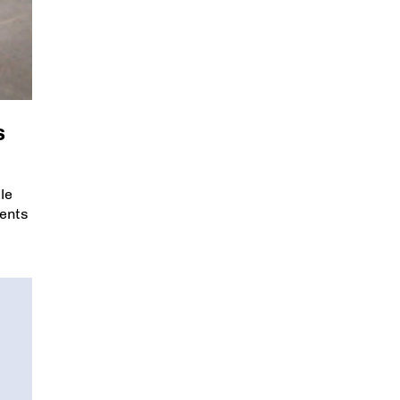
s
le
ments