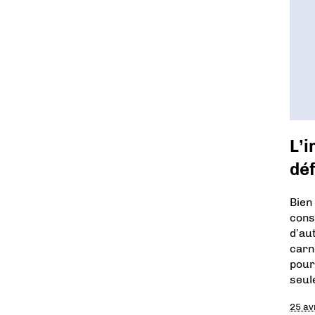
L’i
déf
Bien
cons
d’au
carn
pour
seul
25 av