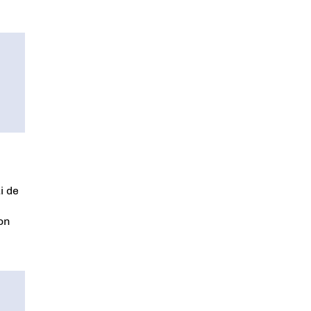
i de
on