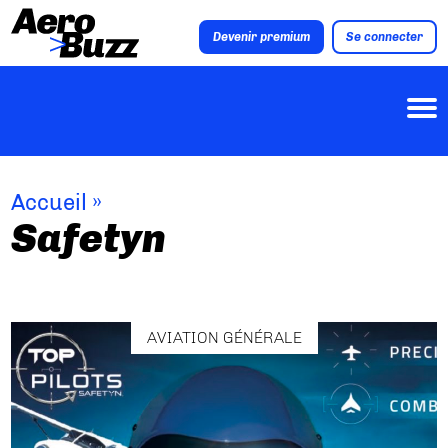
Devenir premium
Se connecter
Accueil
»
Safetyn
AVIATION GÉNÉRALE