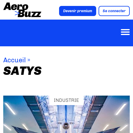
Devenir premium
Se connecter
Accueil
»
SATYS
INDUSTRIE