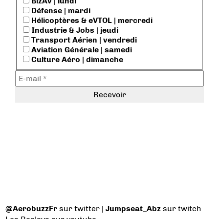
BizAv | lundi
Défense | mardi
Hélicoptères & eVTOL | mercredi
Industrie & Jobs | jeudi
Transport Aérien | vendredi
Aviation Générale | samedi
Culture Aéro | dimanche
@AerobuzzFr
sur twitter |
Jumpseat_Abz
sur twitch