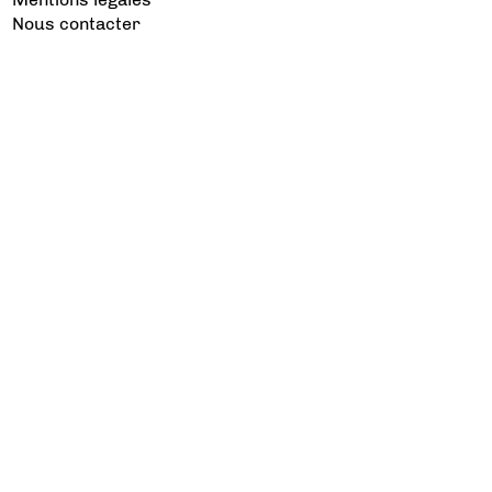
Nous contacter
Les catégories à voir
Aviation d’Affaires
Aviation Générale
Culture Aéro
Débat et opinion
Défense
Dépose minute
Hélicoptère
Industrie
Transport Aérien
Les sujets à lire
Airbus
Air France
Bibliographie