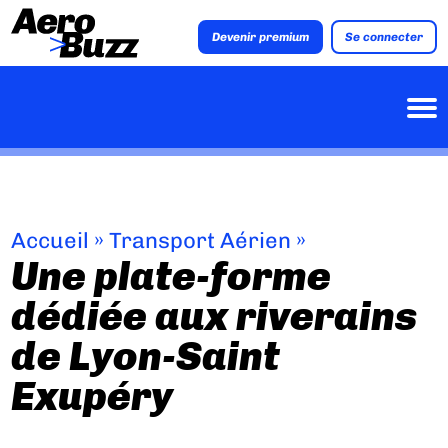
Devenir premium
Se connecter
Accueil
»
Transport Aérien
»
Une plate-forme
dédiée aux riverains
de Lyon-Saint
Exupéry