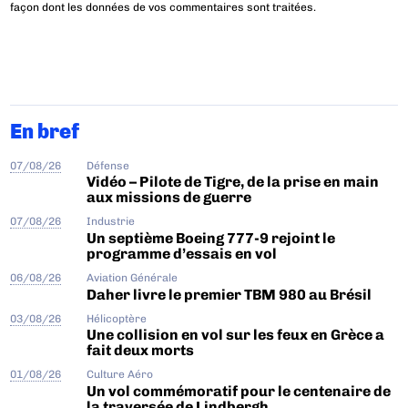
façon dont les données de vos commentaires sont traitées
.
En bref
07/08/26
Défense
Vidéo – Pilote de Tigre, de la prise en main
aux missions de guerre
07/08/26
Industrie
Un septième Boeing 777-9 rejoint le
programme d’essais en vol
06/08/26
Aviation Générale
Daher livre le premier TBM 980 au Brésil
03/08/26
Hélicoptère
Une collision en vol sur les feux en Grèce a
fait deux morts
01/08/26
Culture Aéro
Un vol commémoratif pour le centenaire de
la traversée de Lindbergh