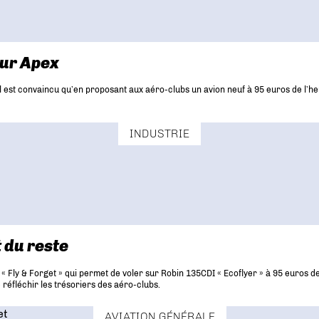
our Apex
. Il est convaincu qu’en proposant aux aéro-clubs un avion neuf à 95 euros de l’
INDUSTRIE
t du reste
 « Fly & Forget » qui permet de voler sur Robin 135CDI « Ecoflyer » à 95 euros
e réfléchir les trésoriers des aéro-clubs.
AVIATION GÉNÉRALE