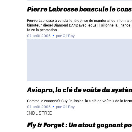
Pierre Labrosse bouscule le con
Pierre Labrosse a vendu l’entreprise de maintenance informatiqu
bimoteur diesel Diamond DA42 avec lequel il sillonne la France 
faire la promotion
01 août 2006
par
Gil Roy
Aviapro, la clé de voûte du systè
Comme le reconnaît Guy Pellissier, la « clé de voûte » de la form
01 août 2006
par
Gil Roy
INDUSTRIE
Fly & Forget : Un atout gagnant p