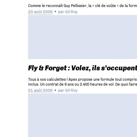
Comme le reconnaît Guy Pellissier, la « clé de voûte » de la form
20 août 2006
par
Gil Roy
Fly & Forget : Volez, ils s’occupen
Tous à vos calculettes ! Apex propose une formule tout compris
inclus. Un contrat de 6 ans ou 2.400 heures de vol. De quoi fair
01 août 2006
par
Gil Roy