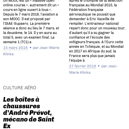
Un MOOC est un « massive open
Après le triomphe de la sélection
online course », autrement dit un «
française au Mondial 2015, la
cours en ligne ouvert à tous ».
Fédération française
Depuis le 7 mars 2016, l’aviation a
aéronautique ne pouvait que
son MOOC. Il est proposé par
demander à Eric Vazeille de
l’ISAE-Supaero. La première
rempiler. L’entraineur national
séance a donc eu lieu le 7 mars, et
repart donc pour un nouveau tour,
la deuxième, le 14. Il y en aura au
d’autant qu’il a su gagner la
total 5, avec un examen final. La
confiance et l’écoute des
semaine 1 (TC1) a
voltigeurs français. A l’Euro cette
année en Tchéquie, et au Mondial
15 mars 2016
par
Jean-Marie
en 2017 en Afrique du sud, la
Klinka
France sera plus que jamais
l’équipe à
27 février 2016
par
Jean-
Marie Klinka
CULTURE AÉRO
Les boîtes à
chaussures
d’André Prévot,
mécano de Saint
Ex