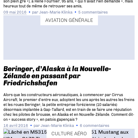
son plein gré »), à René Fournier, 95 ans, « qui n’avait rien demandé », mais
heureux tout de même de retrouver ses amis,
09 mai 2016
par
Jean-Marie Klinka
5 commentaires
AVIATION GÉNÉRALE
Beringer, d’Alaska à la Nouvelle-
Zélande en passant par
Friedrichshafen
Alors que les constructeurs aéronautiques, à commencer par Cirrus
Aircraft, le premier d’entre eux, adoptent les uns après les autres les freins
et les roues Beringer, la petite entreprise forézienne (10 salariés)
désormais implantée à Gap-Tallard, est en train de se faire une réputation
chez les pilotes de brousse, en Alaska et en Nouvelle-Zélande. Comment dit-
on « success story », en patois gapençais ?
16 avril 2016
par
Jean-Marie Klinka
6 commentaires
CULTURE AÉRO