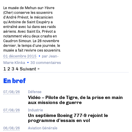
Le musée de Mehun-sur-Yèvre
(Cher) conserve les souvenirs
d’André Prévot, le mécanicien
qu’Antoine de Saint Exupéry a
entraîné avec lui dans ses raids
aériens. Avec Saint Ex, Prévot a
notamment vécu deux crashs en
Caudron Simoun. Le 28 novembre
dernier, le temps d’une journée, le
musée a fait revivre ces souvenirs.
01 décembre 2015
par
Jean-
Marie Klinka
30 commentaires
1
2
3
4
Suivant »
En bref
07/08/26
Défense
Vidéo – Pilote de Tigre, de la prise en main
aux missions de guerre
07/08/26
Industrie
Un septième Boeing 777-9 rejoint le
programme d’essais en vol
06/08/26
Aviation Générale