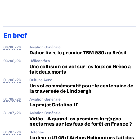
En bref
06/08/26
Aviation Générale
Daher livre le premier TBM 980 au Brésil
03/08/26
Hélicoptère
Une collision en vol sur les feux en Grèce a
fait deux morts
01/08/26
Culture Aéro
Un vol commémoratif pour le centenaire de
la traversée de Lindbergh
01/08/26
Aviation Générale
Le projet Catalina II
31/07/26
Aviation Générale
Vidéo – A quand les premiers largages
nocturnes sur les feux de forêt en France ?
31/07/26
Défense
Le drone U145 d’Airbus Helicopters fait des