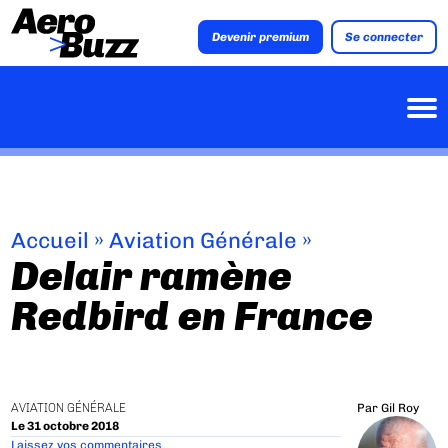
Devenir premium
Se connecter
Accueil
»
Aviation Générale
»
Delair ramène
Redbird en France
AVIATION GÉNÉRALE
Par
Gil Roy
Le 31 octobre 2018
Laissez vos commentaires