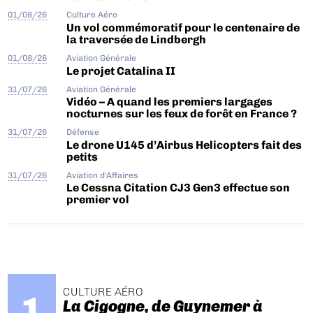
01/08/26
Culture Aéro
Un vol commémoratif pour le centenaire de
la traversée de Lindbergh
01/08/26
Aviation Générale
Le projet Catalina II
31/07/26
Aviation Générale
Vidéo – A quand les premiers largages
nocturnes sur les feux de forêt en France ?
31/07/26
Défense
Le drone U145 d’Airbus Helicopters fait des
petits
31/07/26
Aviation d'Affaires
Le Cessna Citation CJ3 Gen3 effectue son
premier vol
CULTURE AÉRO
La Cigogne, de Guynemer à