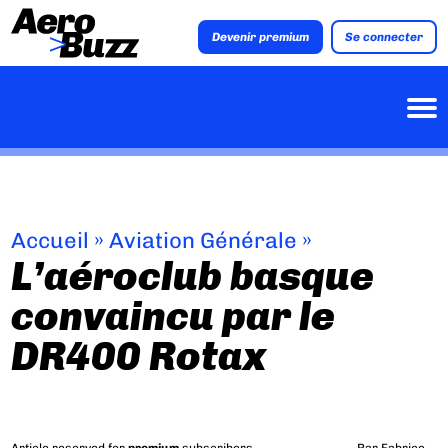
Devenir premium
Se connecter
Accueil
»
Aviation Générale
»
L’aéroclub basque
convaincu par le
DR400 Rotax