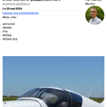
Article reserved for
premium
subscribers
Par
Fabrice
Morlon
AVIATION GÉNÉRALE
Le 20 mai 2024
Laissez vos commentaires
Mots-clés :
aéroclub
DR400
FFA
ROTAX
ROTAX 912