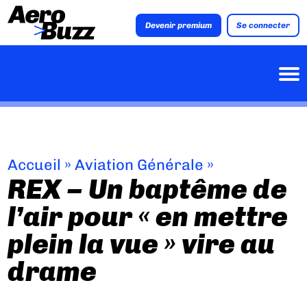
Devenir premium
Se connecter
Accueil
»
Aviation Générale
»
REX – Un baptême de
l’air pour « en mettre
plein la vue » vire au
drame