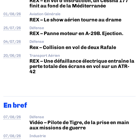
REX – En vol d’instruction, un Cessna 177
finit au fond de la Méditerranée
01/08/26
Aviation Générale
REX – Le show aérien tourne au drame
25/07/26
Défense
REX – Panne moteur en A-29B. Ejection.
04/07/26
Défense
Rex – Collision en vol de deux Rafale
20/06/26
Transport Aérien
REX – Une défaillance électrique entraîne la
perte totale des écrans en vol sur un ATR-
42
En bref
07/08/26
Défense
Vidéo – Pilote de Tigre, de la prise en main
aux missions de guerre
07/08/26
Industrie