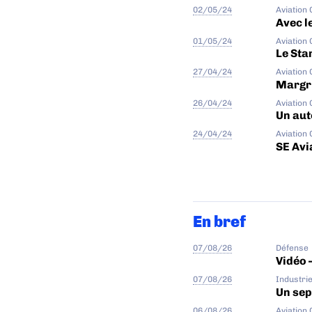
02/05/24
Aviation
Avec l
01/05/24
Aviation
Le Sta
27/04/24
Aviation
Margri
26/04/24
Aviation
Un aut
24/04/24
Aviation
SE Avi
En bref
07/08/26
Défense
Vidéo 
07/08/26
Industri
Un sep
06/08/26
Aviation