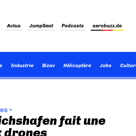
Actus
JumpSeat
Podcasts
aerobuzz.de
e
Industrie
Bizav
Hélicoptère
Jobs
Cultur
ves
»
chshafen fait une
x drones