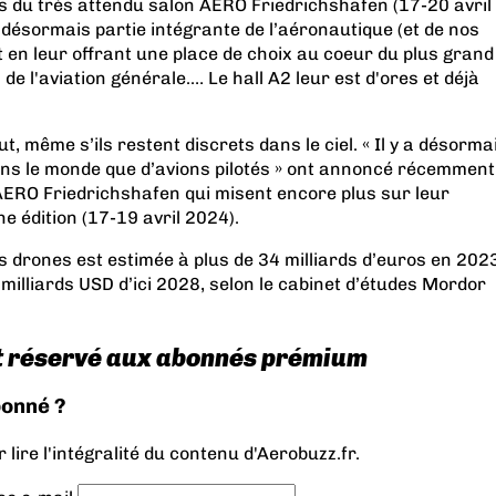
s du très attendu salon AERO Friedrichshafen (17-20 avril
 désormais partie intégrante de l’aéronautique (et de nos
ent en leur offrant une place de choix au coeur du plus grand
e l'aviation générale.… Le hall A2 leur est d'ores et déjà
, même s’ils restent discrets dans le ciel. « Il y a désorma
ans le monde que d’avions pilotés » ont annoncé récemment
AERO Friedrichshafen qui misent encore plus sur leur
e édition (17-19 avril 2024).
s drones est estimée à plus de 34 milliards d’euros en 202
7milliards USD d’ici 2028, selon le cabinet d’études Mordor
t réservé aux abonnés prémium
bonné ?
lire l'intégralité du contenu d'Aerobuzz.fr.