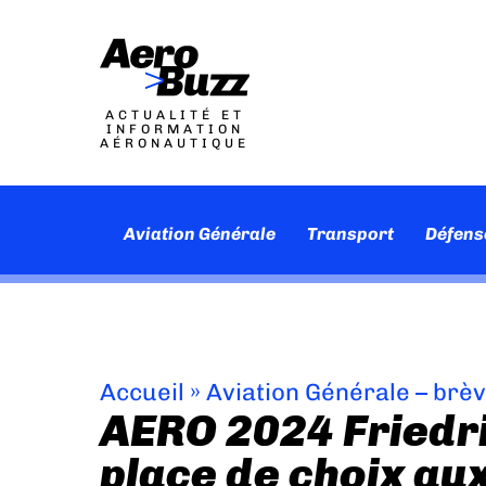
ACTUALITÉ ET
INFORMATION
AÉRONAUTIQUE
Aviation Générale
Transport
Défens
Accueil
»
Aviation Générale – brè
AERO 2024 Friedri
place de choix au