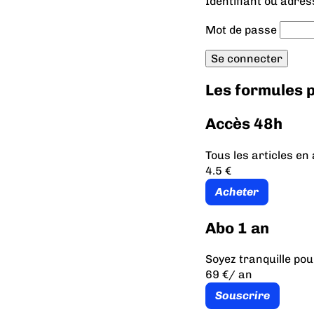
Identifiant ou adres
Mot de passe
Les formules
Accès 48h
Tous les articles e
4.5 €
Acheter
Abo 1 an
Soyez tranquille pou
69 €
/ an
Souscrire