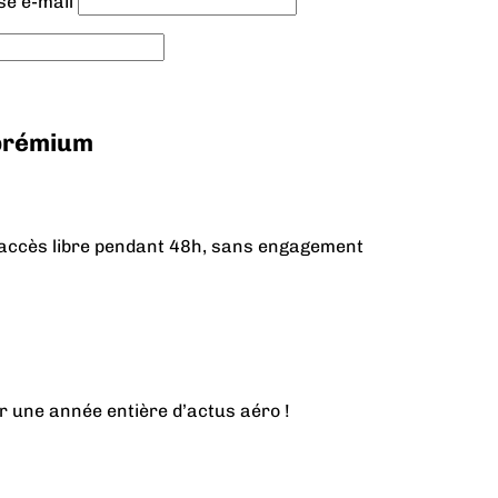
se e-mail
 prémium
n accès libre pendant 48h, sans engagement
r une année entière d’actus aéro !