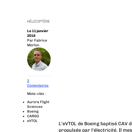
HÉLICOPTÈRE
Le 11 janvier
2018
Par
Fabrice
Morlon
2
Comentaires
Mots-clés :
Aurora Flight
Sciences
Boeing
CARGO
eVTOL
L'eVTOL de Boeing baptisé CAV di
propulsée par l'électricité. Il m