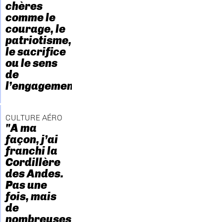
chères
comme le
courage, le
patriotisme,
le sacrifice
ou le sens
de
l’engagement."
CULTURE AÉRO
"A ma
façon, j’ai
franchi la
Cordillère
des Andes.
Pas une
fois, mais
de
nombreuses