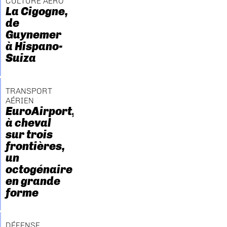
CULTURE AÉRO
La Cigogne,
de
Guynemer
à Hispano-
Suiza
TRANSPORT
AÉRIEN
EuroAirport,
à cheval
sur trois
frontières,
un
octogénaire
en grande
forme
DÉFENSE