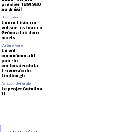
premier TBM 980
au Brésil
Hélicoptère
Une collision en
vol sur les feux en
Grèce a fait deux
morts
Culture Aéro
Un vol
commémoratif
pour le
centenaire de la
traversée de
Lindbergh
Aviation Générale
Le projet Catalina
II