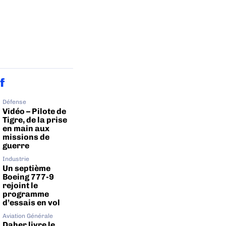
f
Défense
Vidéo – Pilote de
Tigre, de la prise
en main aux
missions de
guerre
Industrie
Un septième
Boeing 777-9
rejoint le
programme
d’essais en vol
Aviation Générale
Daher livre le