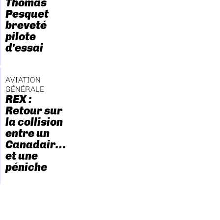
Thomas
Pesquet
breveté
pilote
d'essai
AVIATION
GÉNÉRALE
REX :
Retour sur
la collision
entre un
Canadair…
et une
péniche