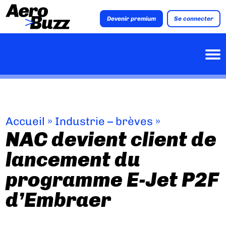
Devenir premium
Se connecter
Accueil
»
Industrie – brèves
»
NAC devient client de
lancement du
programme E-Jet P2F
d’Embraer