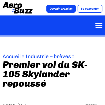
Devenir premium
Se connecter
Accueil
»
Industrie – brèves
»
Premier vol du SK-
105 Skylander
repoussé