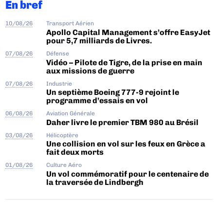
En bref
10/08/26
Transport Aérien
Apollo Capital Management s’offre EasyJet
pour 5,7 milliards de Livres.
07/08/26
Défense
Vidéo – Pilote de Tigre, de la prise en main
aux missions de guerre
07/08/26
Industrie
Un septième Boeing 777-9 rejoint le
programme d’essais en vol
06/08/26
Aviation Générale
Daher livre le premier TBM 980 au Brésil
03/08/26
Hélicoptère
Une collision en vol sur les feux en Grèce a
fait deux morts
01/08/26
Culture Aéro
Un vol commémoratif pour le centenaire de
la traversée de Lindbergh