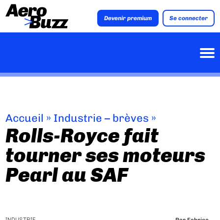
Devenir premium
Se connecter
Accueil
»
Industrie – brèves
»
Rolls-Royce fait
tourner ses moteurs
Pearl au SAF