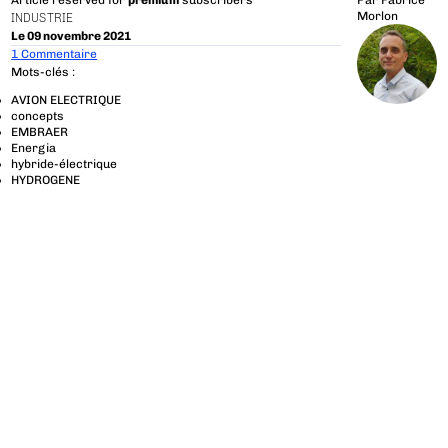
Article reserved for
premium
subscribers
Par
Fabrice
Morlon
INDUSTRIE
Le 09 novembre 2021
1 Commentaire
Mots-clés :
AVION ELECTRIQUE
concepts
EMBRAER
Energia
hybride-électrique
HYDROGENE