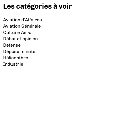
Les catégories à voir
Aviation d’Affaires
Aviation Générale
Culture Aéro
Débat et opinion
Défense
Dépose minute
Hélicoptère
Industrie
Transport Aérien
Les sujets à lire
Airbus
Air France
Bibliographie
Boeing
Crash