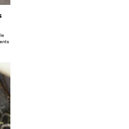
s
le
ments