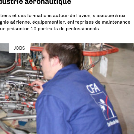
ndustrie aéronautique
iers et des formations autour de l’avion, s’associe à six
gnie aérienne, équipementier, entreprises de maintenance,
our présenter 10 portraits de professionnels.
JOBS