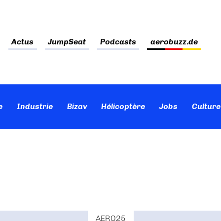
Actus
JumpSeat
Podcasts
aerobuzz.de
e
Industrie
Bizav
Hélicoptère
Jobs
Culture
AERO25