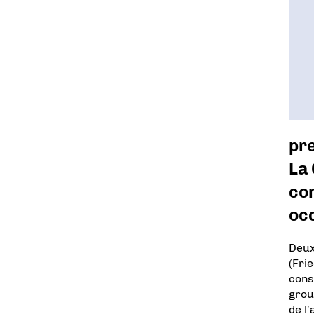
pr
La 
con
oc
Deux
(Fri
cons
grou
de l