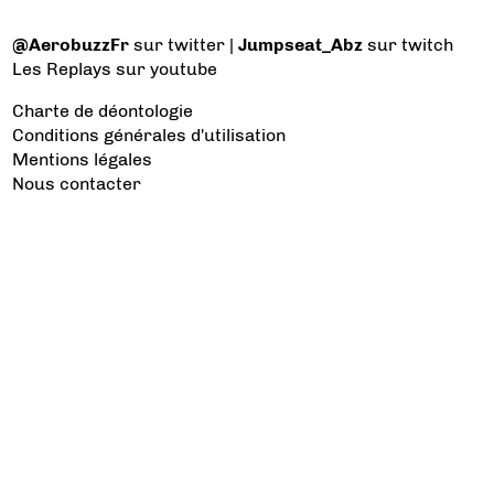
@AerobuzzFr
sur twitter |
Jumpseat_Abz
sur twitch
Les Replays
sur youtube
Charte de déontologie
Conditions générales d'utilisation
Mentions légales
Nous contacter
Les catégories à voir
Aviation d’Affaires
Aviation Générale
Culture Aéro
Débat et opinion
Défense
Dépose minute
Hélicoptère
Industrie
Transport Aérien