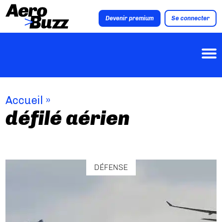
Devenir premium
Se connecter
Accueil
»
défilé aérien
DÉFENSE