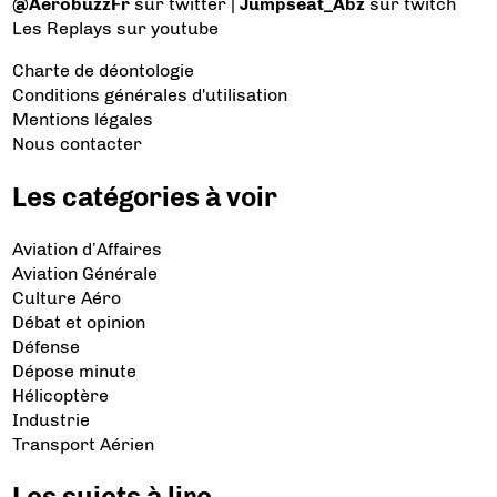
@AerobuzzFr
sur twitter |
Jumpseat_Abz
sur twitch
Les Replays
sur youtube
Charte de déontologie
Conditions générales d'utilisation
Mentions légales
Nous contacter
Les catégories à voir
Aviation d’Affaires
Aviation Générale
Culture Aéro
Débat et opinion
Défense
Dépose minute
Hélicoptère
Industrie
Transport Aérien
Les sujets à lire