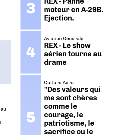
REX - Panne
moteur en A-29B.
Ejection.
Aviation Générale
REX - Le show
aérien tourne au
drame
Culture Aéro
"Des valeurs qui
me sont chères
comme le
 au
courage, le
patriotisme, le
s.
sacrifice ou le