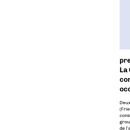
pr
La 
con
oc
Deux
(Fri
cons
grou
de l