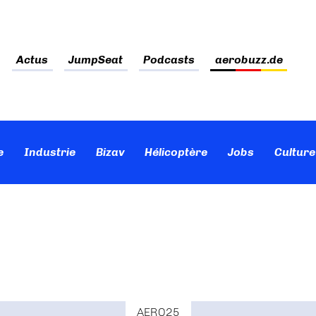
Actus
JumpSeat
Podcasts
aerobuzz.de
e
Industrie
Bizav
Hélicoptère
Jobs
Culture
AERO25