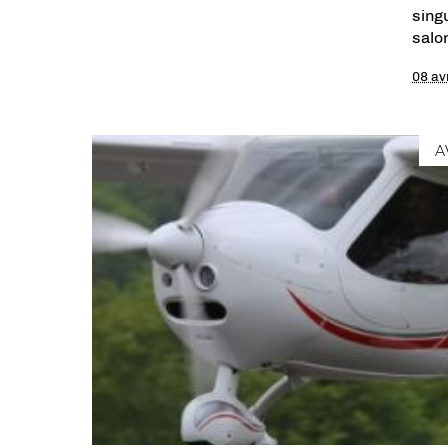
sing
salo
08 av
A